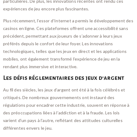
particulières. De plus, les innovations récentes ont rendu ces
expériences de jeu encore plus fascinantes.
Plus récemment, l’essor d’Internet a permis le développement des
casinos en ligne. Ces plateformes offrent une accessibilité sans
précédent, permettant aux joueurs de s’adonner à leurs jeux
préférés depuis le confort de leur foyer. Les innovations
technologiques, telles que les jeux en direct et les applications
mobiles, ont également transformé l’expérience de jeu en la
rendant plus immersive et interactive.
Les défis réglementaires des jeux d’argent
Au fil des siècles, les jeux d’argent ont été à la fois célébrés et
critiqués. De nombreux gouvernements ont instauré des
régulations pour encadrer cette industrie, souvent en réponse à
des préoccupations liées à l’addiction et à la fraude. Les lois
varient d’un pays à l’autre, reflétant des attitudes culturelles
différentes envers le jeu.