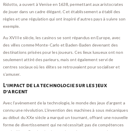
Ridotto, a ouvert à Venise en 1638, permettant aux aristocrates
de jouer dans un cadre élégant. Cet établissement a établi des
règles et une régulation qui ont inspiré d’autres pays à suivre son
exemple.
Au XVIIIe siècle, les casinos se sont répandus en Europe, avec
des villes comme Monte-Carlo et Baden-Baden devenant des
destinations prisées pour les joueurs. Ces lieux luxueux ont non
seulement attiré des parieurs, mais ont également servi de
centres sociaux où les élites se retrouvaient pour socialiser et
s’amuser.
L’impact de la technologie sur les jeux
d’argent
Avec l’avènement de la technologie, le monde des jeux d’argent a
connu une révolution. L’invention des machines à sous mécaniques
au début du XXe siècle a marqué un tournant, offrant une nouvelle
forme de divertissement qui ne nécessitait pas de compétences