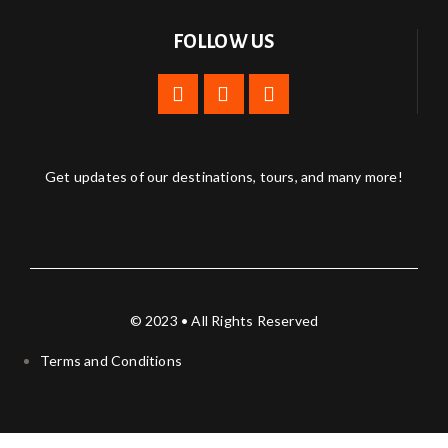
FOLLOW US
Get updates of our destinations, tours, and many more!
© 2023 • All Rights Reserved
Terms and Conditions