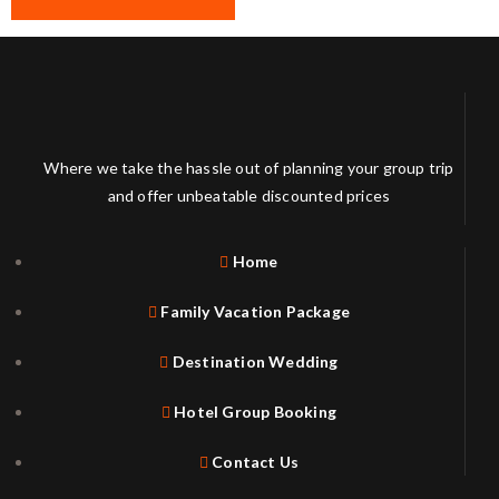
Where we take the hassle out of planning your group trip
and offer unbeatable discounted prices
Home
Family Vacation Package
Destination Wedding
Hotel Group Booking
Contact Us