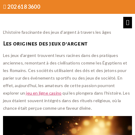
202 618 3600
L’histoire fascinante des jeux d’argent à travers les âges
Les origines des jeux d’argent
Les jeux d’argent trouvent leurs racines dans des pratiques
anciennes, remontant à des civilisations comme les Égyptiens et
les Romains. Ces sociétés utilisaient des dés et des jetons pour
parier sur des événements sportifs ou des jeux de société. En
effet, aujourd’hui, les amateurs de cette passion pourront
explorer un
jeu en ligne casino
qui les plongera dans l’histoire. Les
jeux étaient souvent intégrés dans des rituels religieux, où la
chance était perçue comme une faveur divine.